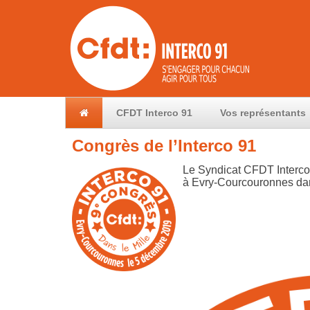
CFDT Interco 91
Vos représentants
Congrès de l’Interco 91
Le Syndicat CFDT Interco
à Evry-Courcouronnes dan