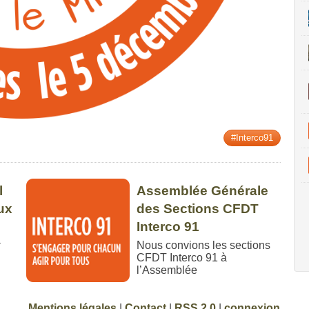
#Interco91
l
Assemblée Générale
ux
des Sections CFDT
Interco 91
a
Nous convions les sections
CFDT Interco 91 à
l’Assemblée
Mentions légales
|
Contact
|
RSS 2.0
|
connexion