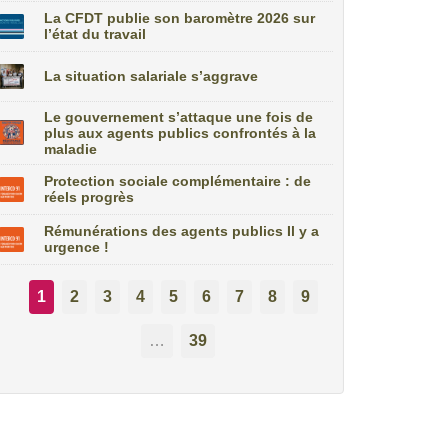
La CFDT publie son baromètre 2026 sur
l’état du travail
La situation salariale s’aggrave
Le gouvernement s’attaque une fois de
plus aux agents publics confrontés à la
maladie
Protection sociale complémentaire : de
réels progrès
Rémunérations des agents publics Il y a
urgence !
1
2
3
4
5
6
7
8
9
…
39