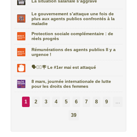
La situation salariale s’aggrave
Le gouvernement s’attaque une fois de
plus aux agents publics confrontés à la
maladie
Protection sociale complémentaire : de
réels progrès
Rémunérations des agents publics Il y a
urgence !
🗣️✊🏼🪧 Le #1er mai est attaqué
8 mars, journée internationale de lutte
pour les droits des femmes
1
2
3
4
5
6
7
8
9
…
39