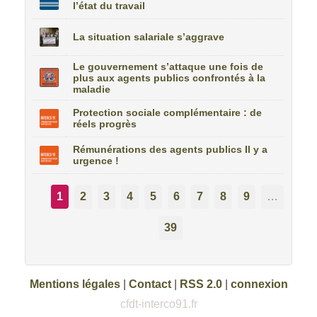
l’état du travail
La situation salariale s’aggrave
Le gouvernement s’attaque une fois de
plus aux agents publics confrontés à la
maladie
Protection sociale complémentaire : de
réels progrès
Rémunérations des agents publics Il y a
urgence !
1
2
3
4
5
6
7
8
9
…
39
Mentions légales
|
Contact
|
RSS 2.0
|
connexion
cfdt-interco91.fr