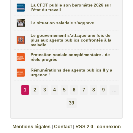
La CFDT publie son baromètre 2026 sur
l’état du travail
La situation salariale s’aggrave
Le gouvernement s’attaque une fois de
plus aux agents publics confrontés à la
maladie
Protection sociale complémentaire : de
réels progrès
Rémunérations des agents publics Il y a
urgence !
1
2
3
4
5
6
7
8
9
…
39
Mentions légales
|
Contact
|
RSS 2.0
|
connexion