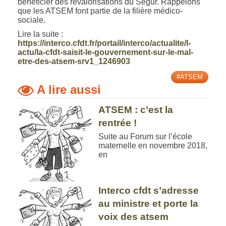
bénéficier des revalorisations du Ségur. Rappelons
que les ATSEM font partie de la filière médico-
sociale.
Lire la suite :
https://interco.cfdt.fr/portail/interco/actualite/l-
actu/la-cfdt-saisit-le-gouvernement-sur-le-mal-
etre-des-atsem-srv1_1246903
#ATSEM
A lire aussi
ATSEM : c’est la
rentrée !
Suite au Forum sur l’école
maternelle en novembre 2018,
en
Interco cfdt s’adresse
au ministre et porte la
voix des atsem