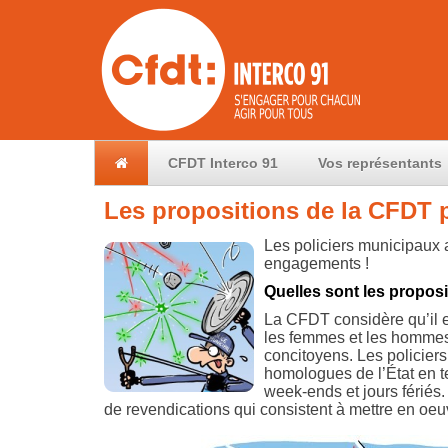
CFDT Interco 91
Vos représentants
Les propositions de la CFDT p
Les policiers municipaux 
engagements !
Quelles sont les proposi
La CFDT considère qu’il est
les femmes et les hommes q
concitoyens. Les policier
homologues de l’État en te
week-ends et jours fériés
de revendications qui consistent à mettre en oe