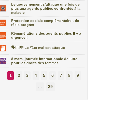
Le gouvernement s’attaque une fois de
plus aux agents publics confrontés à la
maladie
Protection sociale complémentaire : de
réels progrès
Rémunérations des agents publics Il y a
urgence !
🗣️✊🏼🪧 Le #1er mai est attaqué
8 mars, journée internationale de lutte
pour les droits des femmes
1
2
3
4
5
6
7
8
9
…
39