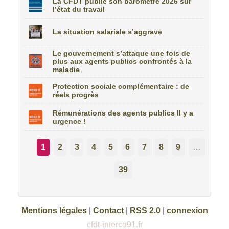
La CFDT publie son baromètre 2026 sur
l’état du travail
La situation salariale s’aggrave
Le gouvernement s’attaque une fois de
plus aux agents publics confrontés à la
maladie
Protection sociale complémentaire : de
réels progrès
Rémunérations des agents publics Il y a
urgence !
1
2
3
4
5
6
7
8
9
…
39
Mentions légales
|
Contact
|
RSS 2.0
|
connexion
cfdt-interco91.fr