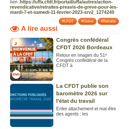
lien :
https://uffa.cfdt.fr/portail/uffa/autres/action-
revendicative/retraites-preavis-de-greve-pour-les-
mardi-7-et-samedi-11-fevrier-2023-srv2_1274240
#CFDT
#Grève
#Retraite
A lire aussi
Congrès confédéral
CFDT 2026 Bordeaux
Retour en images du 51ᵉ
Congrès confédéral de la
CFDT à
La CFDT publie son
baromètre 2026 sur
l’état du travail
Entre attachement et mal-être
des agents : les