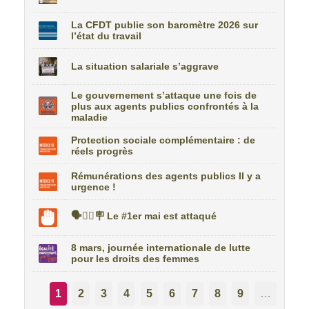
La CFDT publie son baromètre 2026 sur
l’état du travail
La situation salariale s’aggrave
Le gouvernement s’attaque une fois de
plus aux agents publics confrontés à la
maladie
Protection sociale complémentaire : de
réels progrès
Rémunérations des agents publics Il y a
urgence !
🗣️✊🏼🪧 Le #1er mai est attaqué
8 mars, journée internationale de lutte
pour les droits des femmes
1
2
3
4
5
6
7
8
9
…