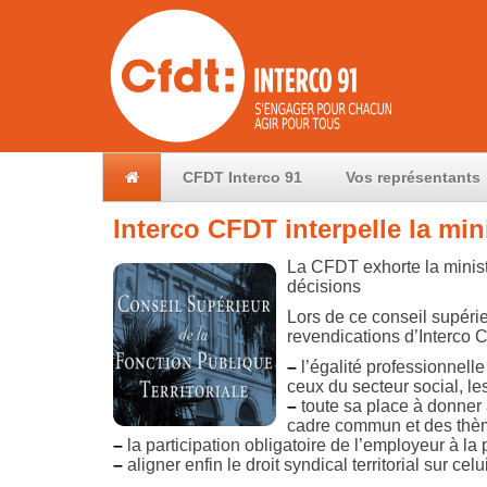
CFDT Interco 91
Vos représentants
Interco CFDT interpelle la min
La CFDT exhorte la minist
décisions
Lors de ce conseil supérie
revendications d’Interco 
–
l’égalité professionnell
ceux du secteur social, le
–
toute sa place à donner à
cadre commun et des thèm
–
la participation obligatoire de l’employeur à la
–
aligner enfin le droit syndical territorial sur cel