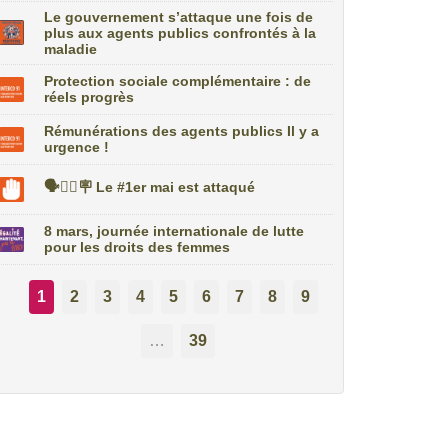
Le gouvernement s’attaque une fois de
plus aux agents publics confrontés à la
maladie
Protection sociale complémentaire : de
réels progrès
Rémunérations des agents publics Il y a
urgence !
🗣️✊🏼🪧 Le #1er mai est attaqué
8 mars, journée internationale de lutte
pour les droits des femmes
1
2
3
4
5
6
7
8
9
…
39