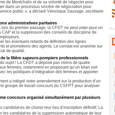
me de Montchalin et de sa volonté de négocier pour
ger dans un processus sincère de négociation pour
 service public », a déclaré Véronique Sauvage, secrétaire
ns administratives paritaires
 lors du premier passage, la CFDT ne peut voter pour un
Rec
es CAP et la suppression des conseils de discipline de
 employeurs.
les éventuels retards de définition des lignes
nts et promotions des agents. Le constat est unanime sur
ial de qualité.
e la filière sapeurs-pompiers professionnels
ur du sujet ! La CFDT a déposé pas moins de quatre
aux femmes, notamment en proposant qu’un bilan soit
vec les politiques d’intégration des femmes et apporter
ement a intégré notre amendement sur la production d’un
 le groupe de travail concours du CSFPT pour analyser
même concours organisé simultanément par plusieurs
 candidatꞏes de choisir leur lieu d’inscription définitif. La
er les candidatꞏes de la suppression automatique de leur