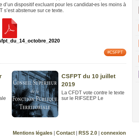
e d’un dispositif excluant pour les candidatꞏes les moins à
T s’est abstenue sur ce texte.
sfpt_du_14_octobre_2020
#CSFPT
r
CSFPT du 10 juillet
2019
La CFDT vote contre le texte
ale
sur le RIFSEEP Le
Mentions légales
|
Contact
|
RSS 2.0
|
connexion