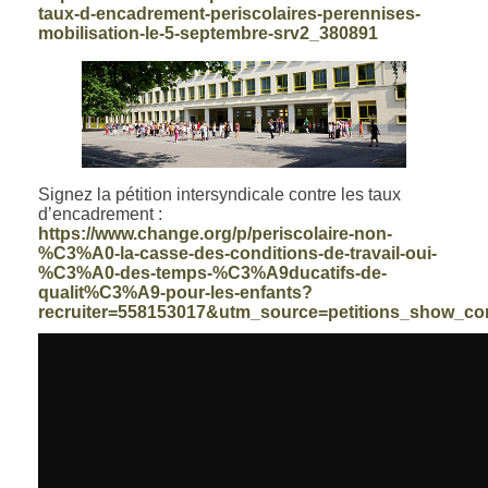
taux-d-encadrement-periscolaires-perennises-
mobilisation-le-5-septembre-srv2_380891
Signez la pétition intersyndicale contre les taux
d’encadrement :
https://www.change.org/p/periscolaire-non-
%C3%A0-la-casse-des-conditions-de-travail-oui-
%C3%A0-des-temps-%C3%A9ducatifs-de-
qualit%C3%A9-pour-les-enfants?
recruiter=558153017&utm_source=petitions_show_c