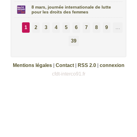
8 mars, journée internationale de lutte
pour les droits des femmes
1
2
3
4
5
6
7
8
9
…
39
Mentions légales
|
Contact
|
RSS 2.0
|
connexion
cfdt-interco91.fr