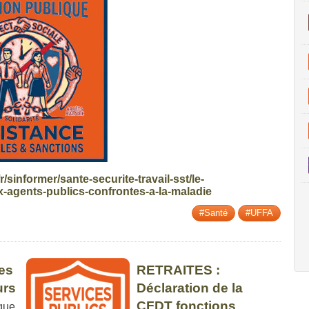
.fr/sinformer/sante-securite-travail-sst/le-
-agents-publics-confrontes-a-la-maladie
#Santé
#UFFA
es
RETRAITES :
urs
Déclaration de la
CFDT fonctions
que