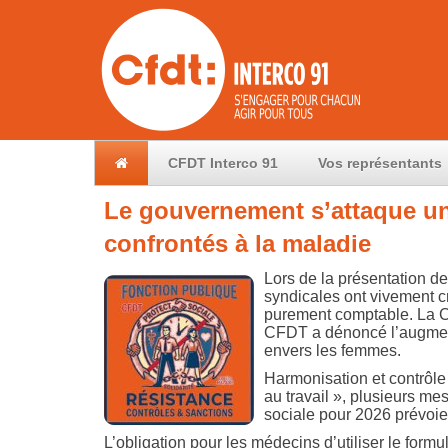
CFDT Interco 91
Vos représentants
Le gouvernement s’attaque un
confrontés à la maladie
Lors de la présentation de
syndicales ont vivement cr
purement comptable. La CG
CFDT a dénoncé l’augmenta
envers les femmes.
Harmonisation et contrôle 
au travail », plusieurs me
sociale pour 2026 prévoien
L’obligation pour les médecins d’utiliser le form