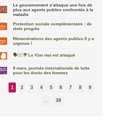
Le gouvernement s’attaque une fois de
plus aux agents publics confrontés à la
maladie
Protection sociale complémentaire : de
réels progrès
Rémunérations des agents publics Il y a
urgence !
🗣️✊🏼🪧 Le #1er mai est attaqué
8 mars, journée internationale de lutte
pour les droits des femmes
1
2
3
4
5
6
7
8
9
…
39