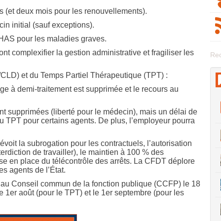
mois (et deux mois pour les renouvellements).
in initial (sauf exceptions).
 HAS pour les maladies graves.
complexifier la gestion administrative et fragiliser les
Rec
LD) et du Temps Partiel Thérapeutique (TPT) :
ge à demi-traitement est supprimée et le recours au
nt supprimées (liberté pour le médecin), mais un délai de
du TPT pour certains agents. De plus, l’employeur pourra
voit la subrogation pour les contractuels, l’autorisation
rdiction de travailler), le maintien à 100 % des
ise en place du télécontrôle des arrêts. La CFDT déplore
s agents de l’État.
 au Conseil commun de la fonction publique (CCFP) le 18
le 1er août (pour le TPT) et le 1er septembre (pour les